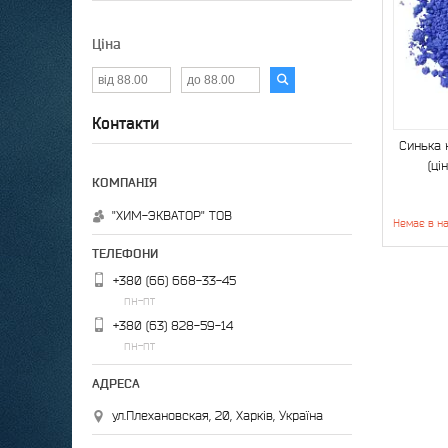
Ціна
Контакти
Синька 
(ці
"ХИМ-ЭКВАТОР" ТОВ
Немає в на
+380 (66) 668-33-45
пн-пт
+380 (63) 828-59-14
пн-пт
ул.Плехановская, 20, Харків, Україна