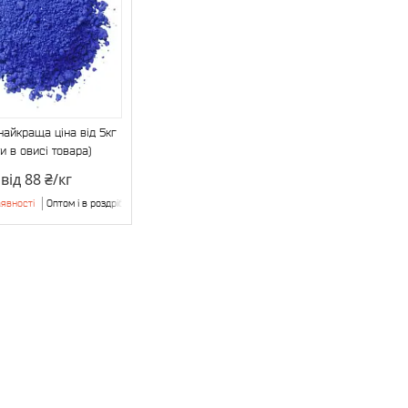
найкраща ціна від 5кг
ни в овисі товара)
від 88 ₴/кг
явності
Оптом і в роздріб