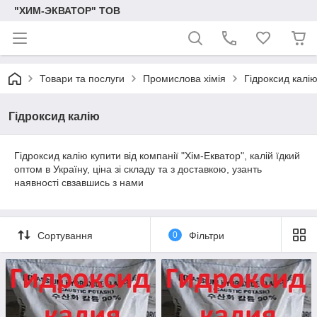
"ХИМ-ЭКВАТОР" ТОВ
Товари та послуги
Промислова хімія
Гідроксид калі
Гідроксид калію
Гідроксид калію купити від компанії "Хім-Екватор", калій їдкий
оптом в Україну, ціна зі складу та з доставкою, узанть
наявності свзавшись з нами
Сортування
0
Фільтри