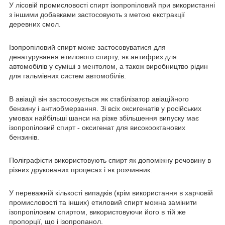
У лісовій промисловості спирт ізопропіловий при використанні
з іншими добавками застосовують з метою екстракції
деревних смол.
Ізопропіловий спирт може застосовуватися для
денатурування етилового спирту, як антифриз для
автомобілів у суміші з ментолом, а також виробництво рідин
для гальмівних систем автомобілів.
В авіації він застосовується як стабілізатор авіаційного
бензину і антиобмерзання. Зі всіх оксигенатів у російських
умовах найбільші шанси на різке збільшення випуску має
ізопропіловий спирт - оксигенат для високооктанових
бензинів.
Поліграфісти використовують спирт як допоміжну речовину в
різних друкованих процесах і як розчинник.
У переважній кількості випадків (крім використання в харчовій
промисловості та інших) етиловий спирт можна замінити
ізопропіловим спиртом, використовуючи його в тій же
пропорції, що і ізопропанол.