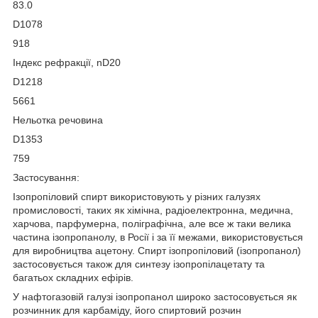
83.0
D1078
918
Індекс рефракції, nD20
D1218
5661
Нельотка речовина
D1353
759
Застосування:
Ізопропіловий спирт використовують у різних галузях
промисловості, таких як хімічна, радіоелектронна, медична,
харчова, парфумерна, поліграфічна, але все ж таки велика
частина ізопропанолу, в Росії і за її межами, використовується
для виробництва ацетону. Спирт ізопропіловий (ізопропанол)
застосовується також для синтезу ізопропілацетату та
багатьох складних ефірів.
У нафтогазовій галузі ізопропанол широко застосовується як
розчинник для карбаміду, його спиртовий розчин