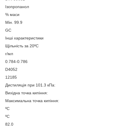
Ізопропанол
% маси
Мін. 99.9
GC
Інші характеристики
Щільність за 20ºC
г/мл
0.784-0.786
D4052
12185
Дистиляція при 101.3 кПа:
Вихідна точка кипіння:
Максимальна точка кипіння:
ºC
ºC
82.0