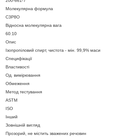
200-661-7
Молекулярна формула
С3Р8О
Відносна молекулярна вага
60.10
Опис
Ізопропіловий спирт, чистота - мін. 99,9% маси
Специфікації
Властивості
Од. вимірювання
Обмеження
Метод тестування
ASTM
ISO
Інший
Зовнішній вигляд
Прозорий, не містить зважених речовин