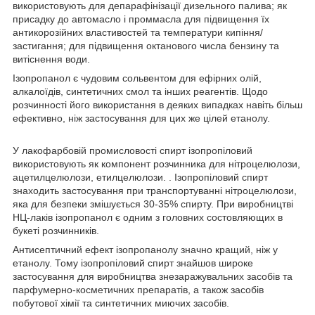
використовують для депарафінізації дизельного палива; як
присадку до автомасло і проммасла для підвищення їх
антикорозійних властивостей та температури кипіння/
застигання; для підвищення октанового числа бензину та
витіснення води.
Ізопропанол є чудовим сольвентом для ефірних олій,
алкалоїдів, синтетичних смол та інших реагентів. Щодо
розчинності його використання в деяких випадках навіть більш
ефективно, ніж застосування для цих же цілей етанолу.
У лакофарбовій промисловості спирт ізопропіловий
використовують як компонент розчинника для нітроцелюлози,
ацетилцелюлози, етилцелюлози. . Ізопропіловий спирт
знаходить застосування при транспортуванні нітроцелюлози,
яка для безпеки змішується 30-35% спирту. При виробництві
НЦ-лаків ізопропанол є одним з головних состовляющих в
букеті розчинників.
Антисептичний ефект ізопропанолу значно кращий, ніж у
етанолу. Тому ізопропіловий спирт знайшов широке
застосування для виробництва знезаражувальних засобів та
парфумерно-косметичних препаратів, а також засобів
побутової хімії та синтетичних миючих засобів.