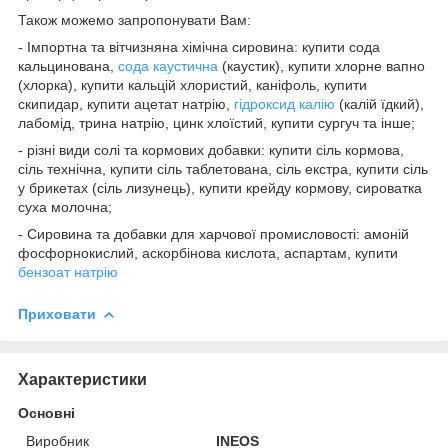
Також можемо запропонувати Вам:
- Імпортна та вітчизняна хімічна сировина: купити сода
кальцинована,
сода каустична
(каустик), купити хлорне вапно
(хлорка), купити кальцій хлористий, каніфоль, купити
скипидар, купити ацетат натрію,
гідроксид калію
(калій їдкий),
лабомід, трина натрію, цинк хлоїстий, купити сургуч та інше;
- різні види солі та кормових добавки: купити сіль кормова,
сіль технічна, купити сіль таблетована, сіль екстра, купити сіль
у брикетах (сіль лизунець), купити крейду кормову, сироватка
суха молочна;
- Сировина та добавки для харчової промисловості: амоній
фосфорнокислий, аскорбінова кислота, аспартам, купити
бензоат натрію
Приховати
Характеристики
Основні
Виробник
INEOS