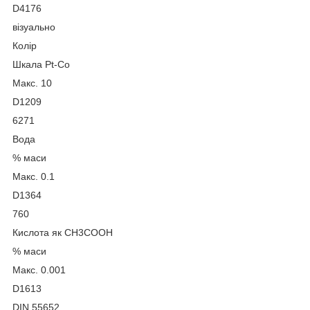
D4176
візуально
Колір
Шкала Pt-Co
Макс. 10
D1209
6271
Вода
% маси
Макс. 0.1
D1364
760
Кислота як СН3СООН
% маси
Макс. 0.001
D1613
DIN 55652