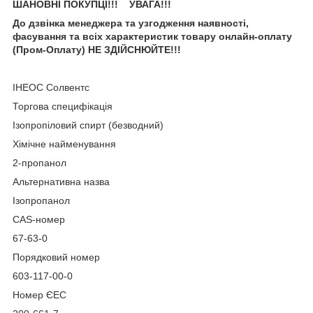
ШАНОВН
І ПОКУПЦІ!!
!
УВАГА!!!
До дзвінка менеджера та узгодження наявності,
фасування та всіх характеристик товару онлайн-оплату
(Пром-Оплату) НЕ ЗДІЙСНЮЙТЕ!!!
ІНЕОС Солвентс
Торгова специфікація
Ізопропіловий спирт (безводний)
Хімічне найменування
2-пропанол
Альтернативна назва
Ізопропанол
CAS-номер
67-63-0
Порядковий номер
603-117-00-0
Номер ЄЕС