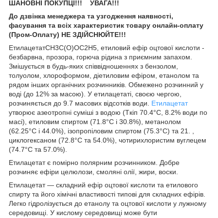
ШАНОВН
І ПОКУПЦІ!!
!
УВАГА!!!
До дзвінка менеджера та узгодження наявності,
фасування та всіх характеристик товару онлайн-оплату
(Пром-Оплату) НЕ ЗДІЙСНЮЙТЕ!!!
ЕтилацетатCH3C(O)OC2H5, етиловий ефір оцтової кислоти -
безбарвна, прозора, горюча рідина з приємним запахом.
Змішується в будь-яких співвідношеннях з бензолом,
толуолом, хлороформом, діетиловим ефіром, етанолом та
рядом інших органічних розчинників. Обмежено розчинний у
воді (до 12% за масою). У етилацетаті, своєю чергою,
розчиняється до 9.7 масових відсотків води.
Етилацетат
утворює азеотропні суміші з водою (Tкіп 70.4°C, 8.2% води по
масі), етиловим спиртом (71.8°C і 30.8%), метанолом
(62.25°C і 44.0%), ізопропіловим спиртом (75.3°C) та 21. ,
циклогексаном (72.8°C та 54.0%), чотирихлористим вуглецем
(74.7°C та 57.0%).
Етилацетат є помірно полярним розчинником. Добре
розчиняє ефіри целюлози, смоляні олії, жири, воски.
Етилацетат ― складний ефір оцтової кислоти та етилового
спирту та його хімічні властивості типові для складних ефірів.
Легко гідролізується до етанолу та оцтової кислоти у лужному
середовищі. У кислому середовищі може бути