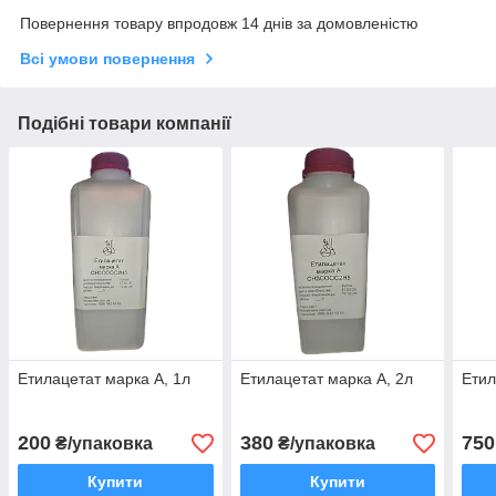
Повернення товару впродовж 14 днів за домовленістю
Всі умови повернення
Подібні товари компанії
Етилацетат марка А, 1л
Етилацетат марка А, 2л
Етил
200
380
750
₴/упаковка
₴/упаковка
Купити
Купити