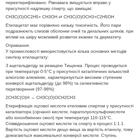
переетерифіковано. Рівнавага зміщується вправо у
присутності надлишку спирту, що заміщає:
CH3C(O)OC2H5+ CH3ОН ⇄ CH3C(O)OCH3+C2H5OH
Етилацетат має порівняно низьку токсичність. Його пари
подразнюють слизові оболонки очей та дихальних шляхів, при
впливі на шкіру можливий розвиток екземи та дерматиту.
Отримання.
У промисловості використовується кілька основних методів
синтезу етилацетату:
З ацетальдегіду за реакцією Тищенка. Процес проводиться
при температурі 0-5°C у присутності каталітичних кількостей
алкоголю алюмінію, характеризується високим ступенем
конверсії ацетальдегіду (до 98%) та селективністю
перетворення (97-98%):
2CH3C(O)H → CH3C(O)OCH2CH3
Етерифікація оцтової кислоти етиловим спиртом у присутності
каталізатора (сірчаної кислоти, паратолуолсульфокислоти
або іонообмінних смол) при температурі 110-115°C.
Співвідношення оцтової кислоти та спирту в процесі 1:1.1.
Вартість оцтової кислоти дещо вища за вартість етанолу, тому
домагаються максимальної конверсії кислоти. Ступінь