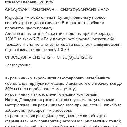
конверсії перевищує 95%.
CH3C(O)OH + CH3CH2OH → CH3C(O)OCH2CH3 + H2O
Рідкофазним окисленням н-бутану повітрям у процесі
виробництва оцтової кислоти. Етилацетат є побічним
продуктом цього процесу.
Алкілюванням оцтової кислоти етиленом при температурі
150°C та тиску 7.7 МПа у присутності сірчаної кислоти або
твердого кислотного каталізатора та мольному співвідношенні
оцтової кислоти до етилену 1:3.89
CH3C(O)OH + CH2=CH2 → CH3C(O)OCH2CH3
Застосування.
як розчинник у виробництві лакофарбових матеріалів та
чорнила для друкуючих машин. З цією метою витрачається до
30% всього виробленого етилацетату;
як розчинник у виготовленні клейових композицій;
На стадії пакування різних товарів гнучкими пакувальними
матеріалами - як розчинник чорнила при нанесенні написів та
зображень трафаретним способом;
як реагент та як реакційне середовище у виробництві
фармацевтичних препаратів (метоксазол, рифампіцин тощо);
як знежирюючий агент у виробництві алюмінієвої фольги та