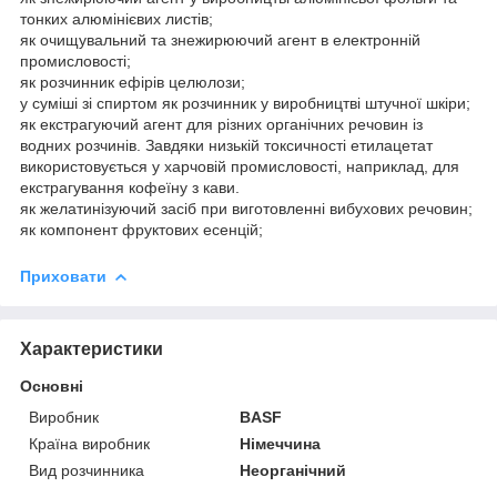
тонких алюмінієвих листів;
як очищувальний та знежирюючий агент в електронній
промисловості;
як розчинник ефірів целюлози;
у суміші зі спиртом як розчинник у виробництві штучної шкіри;
як екстрагуючий агент для різних органічних речовин із
водних розчинів. Завдяки низькій токсичності етилацетат
використовується у харчовій промисловості, наприклад, для
екстрагування кофеїну з кави.
як желатинізуючий засіб при виготовленні вибухових речовин;
як компонент фруктових есенцій;
Приховати
Характеристики
Основні
Виробник
BASF
Країна виробник
Німеччина
Вид розчинника
Неорганічний