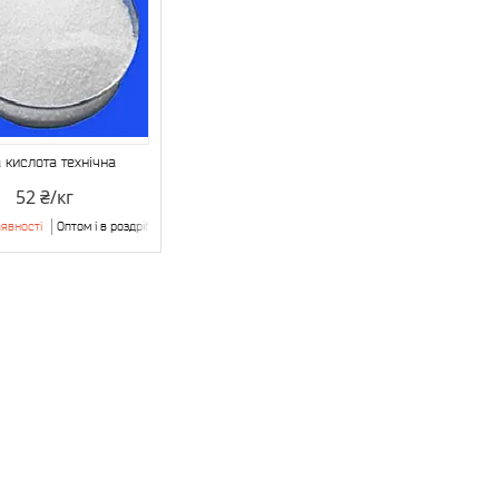
 кислота технічна
52 ₴/кг
явності
Оптом і в роздріб